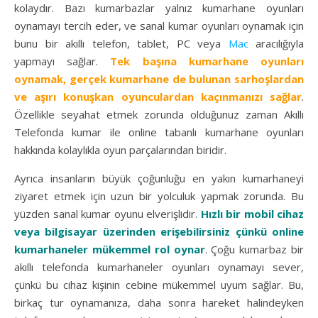
kolaydır. Bazı kumarbazlar yalnız kumarhane oyunları
oynamayı tercih eder, ve sanal kumar oyunları oynamak için
bunu bir akıllı telefon, tablet, PC veya
Mac
aracılığıyla
yapmayı sağlar.
Tek başına kumarhane oyunları
oynamak, gerçek kumarhane de bulunan sarhoşlardan
ve aşırı konuşkan oyunculardan kaçınmanızı sağlar
.
Özellikle seyahat etmek zorunda olduğunuz zaman Akıllı
Telefonda kumar ile online tabanlı kumarhane oyunları
hakkında kolaylıkla oyun parçalarından biridir.
Ayrıca insanların büyük çoğunluğu en yakın kumarhaneyi
ziyaret etmek için uzun bir yolculuk yapmak zorunda. Bu
yüzden sanal kumar oyunu elverişlidir.
Hızlı bir mobil cihaz
veya bilgisayar üzerinden erişebilirsiniz çünkü online
kumarhaneler mükemmel rol oynar
. Çoğu kumarbaz bir
akıllı telefonda kumarhaneler oyunları oynamayı sever,
çünkü bu cihaz kişinin cebine mükemmel uyum sağlar. Bu,
birkaç tur oynamanıza, daha sonra hareket halindeyken