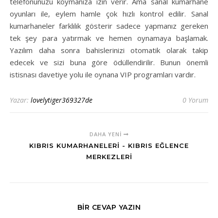
telefonunuzu koymanıza izin verir. Ama sanal kumarhane
oyunları ile, eylem hamle çok hızlı kontrol edilir. Sanal
kumarhaneler farklılık gösterir sadece yapmanız gereken
tek şey para yatırmak ve hemen oynamaya başlamak.
Yazılım daha sonra bahislerinizi otomatik olarak takip
edecek ve sizi buna göre ödüllendirilir. Bunun önemli
istisnası davetiye yolu ile oynana VIP programları vardır.
Yazar:
lovelytiger369327de
0 Yorum
DAHA YENI
KIBRIS KUMARHANELERI - KIBRIS EĞLENCE
MERKEZLERI
BIR CEVAP YAZIN