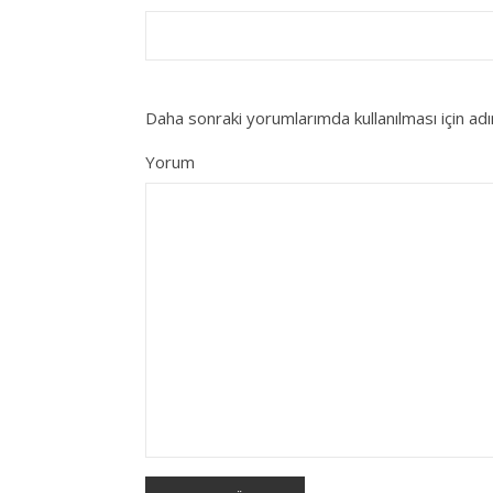
Daha sonraki yorumlarımda kullanılması için ad
Yorum