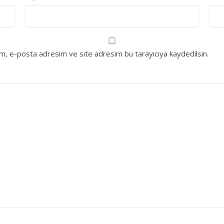
ım, e-posta adresim ve site adresim bu tarayıcıya kaydedilsin.