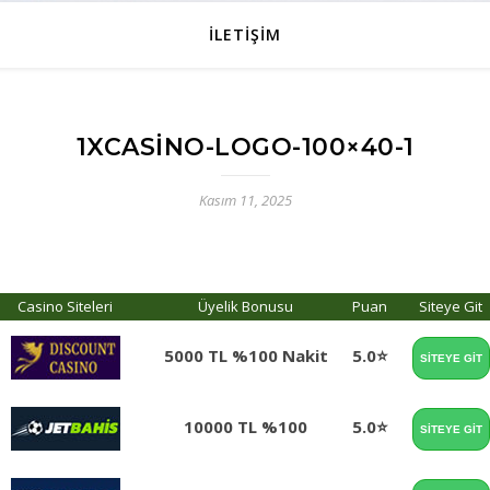
İLETİŞİM
1XCASINO-LOGO-100×40-1
Kasım 11, 2025
Casino Siteleri
Üyelik Bonusu
Puan
Siteye Git
5000 TL %100 Nakit
5.0⭐
SİTEYE GİT
10000 TL %100
5.0⭐
SİTEYE GİT